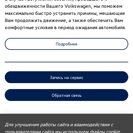
обездвиженности Вашего Volkswagen, мы поможем
максимально быстро устранить причины, мешающие
Вам продолжить движение, а также обеспечить Вам
комфортные условия в период ожидания автомобиля.
Подробнее
Запись на сервис
Обратная связь
ООО «АГР» отдает приоритет выполнению своих обязательств,
предусмотренных законодательством РФ, по удовлетворению
Для улучшения работы сайта и взаимодействия с
требований покупателей автомобилей, ранее изготовленных или
импортированных ООО «ФОЛЬКСВАГЕН Груп Рус». Учитывая это, ООО
пользователями сайта мы используем файлы cookie.