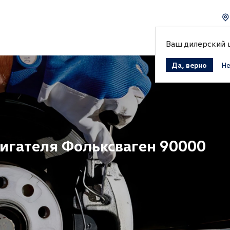
Ваш дилерский
Да, верно
Не
игателя Фольксваген 90000