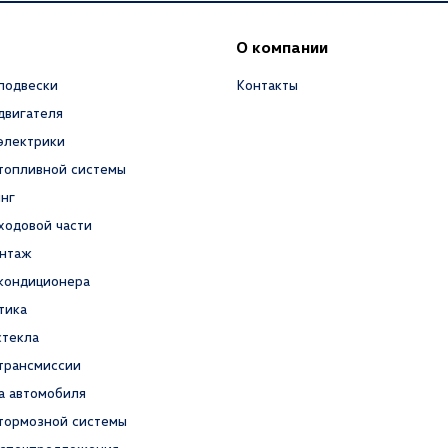
О компании
подвески
Контакты
двигателя
электрики
топливной системы
нг
ходовой части
нтаж
кондиционера
тика
стекла
трансмиссии
а автомобиля
тормозной системы