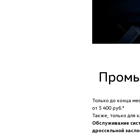
Промы
Только до конца ме
от 5 400 руб.*
Также, только для 
Обслуживание сист
дроссельной засло