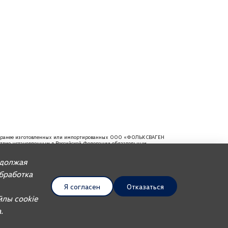
ей, ранее изготовленных или импортированных ООО «ФОЛЬКСВАГЕН
тствие установленным в Российской Федерации обязательным
мендуем требовать от продавца документ, в котором должна
одолжая
Обработка
Я согласен
Отказаться
UDP Auto
йлы cookie
.