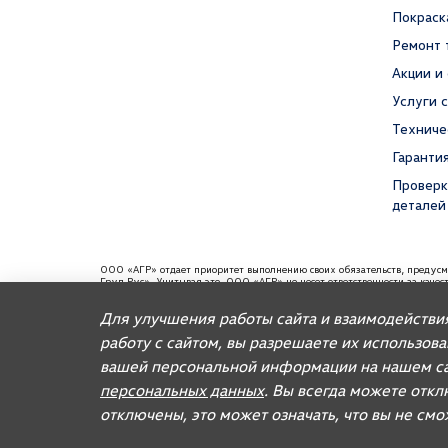
Покраск
Ремонт 
Акции и
Услуги 
Техниче
Гаранти
Проверк
деталей
ООО «АГР» отдает приоритет выполнению своих обязательств, предус
Груп Рус». Учитывая это, ООО «АГР» не несет ответственности за каче
требованиям и не обязано по законодательству РФ удовлетворять требо
содержаться информация об импортере данного автомобиля.
Для улучшения работы сайта и взаимодействи
Для автомобилей бренда дилерское предприятие осуществляет продажу
работу с сайтом, вы разрешаете их использов
вашей персональной информации на нашем са
© 2026, AGR Automotive Group.
персональных данных
. Вы всегда можете откл
отключены, это может означать, что вы не см
Правовая информация