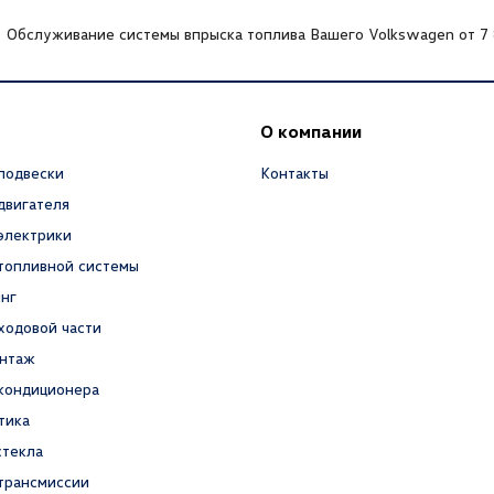
Обслуживание системы впрыска топлива Вашего Volkswagen от 7 
О компании
подвески
Контакты
двигателя
электрики
топливной системы
нг
ходовой части
нтаж
кондиционера
тика
стекла
трансмиссии