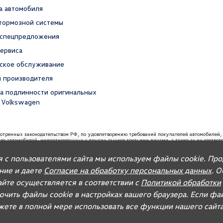
а автомобиля
тормозной системы
 спецпредложения
сервиса
ское обслуживание
я производителя
а подлинности оригинальных
 Volkswagen
мотренных законодательством РФ, по удовлетворению требований покупателей автомобил
ство автомобилей, импортированных с других рынков третьими лицами, а также за их соотве
вания, связанные с недостатками качества таких автомобилей. При покупке автомобиля реко
я с пользователями сайта мы используем файлы cookie. Пр
 запасных частей и организацию послепродажного обслуживания.
ание и даете
Согласие на обработку персональных данных
. 
йте осуществляется в соответствии с
Политикой обработки
ючить файлы cookie в настройках вашего браузера. Если фа
ожете в полной мере использовать все функции нашего сайта