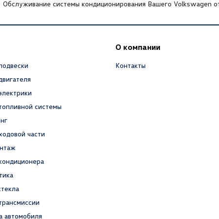
Обслуживание системы кондиционирования Вашего Volkswagen от
О компании
подвески
Контакты
двигателя
электрики
топливной системы
нг
ходовой части
нтаж
кондиционера
тика
стекла
трансмиссии
а автомобиля