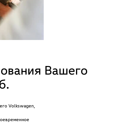
рования Вашего
б.
его Volkswagen,
своевременное