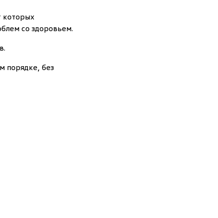
т которых
блем со здоровьем.
в.
м порядке, без