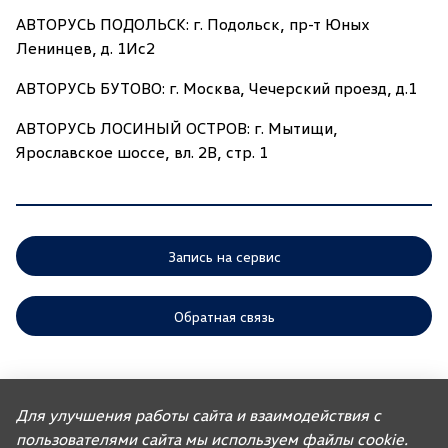
АВТОРУСЬ ПОДОЛЬСК: г. Подольск, пр-т Юных
Ленинцев, д. 1Ис2
АВТОРУСЬ БУТОВО: г. Москва, Чечерский проезд, д.1
АВТОРУСЬ ЛОСИНЫЙ ОСТРОВ: г. Мытищи,
Ярославское шоссе, вл. 2В, стр. 1
Запись на сервис
Обратная связь
ООО «АГР» отдает приоритет выполнению своих обязательств,
предусмотренных законодательством РФ, по удовлетворению
Для улучшения работы сайта и взаимодействия с
требований покупателей автомобилей, ранее изготовленных или
импортированных ООО «ФОЛЬКСВАГЕН Груп Рус». Учитывая это, ООО
пользователями сайта мы используем файлы cookie.