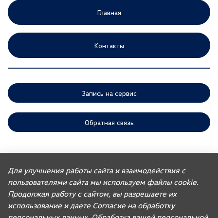
Главная
Контакты
Запись на сервис
Обратная связь
ООО «АГР» отдает приоритет выполнению своих обязательств,
предусмотренных законодательством РФ, по удовлетворению
Для улучшения работы сайта и взаимодействия с
требований покупателей автомобилей, ранее изготовленных или
импортированных ООО «ФОЛЬКСВАГЕН Груп Рус». Учитывая это, ООО
пользователями сайта мы используем файлы cookie.
«АГР» не несет ответственности за качество автомобилей,
Продолжая работу с сайтом, вы разрешаете их
импортированных с других рынков третьими лицами, а также за их
соответствие установленным в Российской Федерации обязательным
использование и даете
Согласие на обработку
требованиям и не обязано по законодательству РФ удовлетворять
персональных данных
. Обработка вашей персональной
требования, связанные с недостатками качества таких автомобилей.