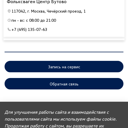
Фольксваген Центр Бутово
117042, г. Москва, Чечёрский проезд, 1
пн - вс: с 08:00 до 21:00
+7 (495) 135-07-63
Запись на сервис
Обратная связь
ООО «АГР» отдает приоритет выполнению своих обязательств,
предусмотренных законодательством РФ, по удовлетворению
Для улучшения работы сайта и взаимодействия с
требований покупателей автомобилей, ранее изготовленных или
пользователями сайта мы используем файлы cookie.
импортированных ООО «ФОЛЬКСВАГЕН Груп Рус». Учитывая это, ООО
«АГР» не несет ответственности за качество автомобилей,
Продолжая работу с сайтом, вы разрешаете их
импортированных с других рынков третьими лицами, а также за их